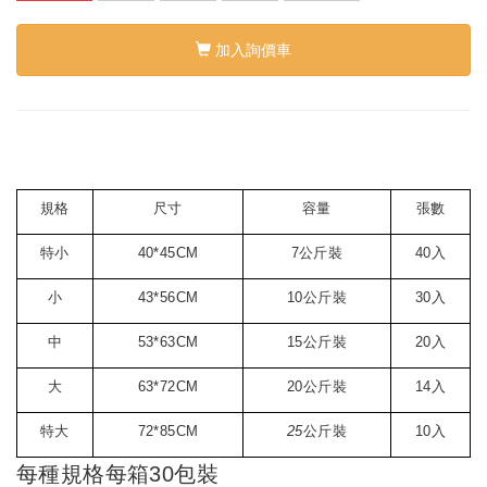
加入詢價車
規格
尺寸
容量
張數
特小
40*45CM
7公斤裝
40
入
小
43*56CM
10公斤裝
30
入
中
53*63CM
15
公斤裝
20
入
大
63*72CM
20
公斤裝
14
入
特大
72*85CM
25
公斤裝
10
入
每種規格每箱30包裝