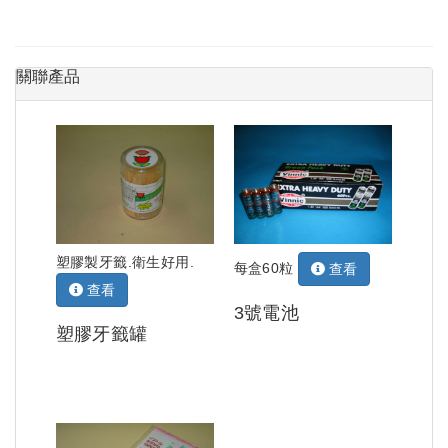
關聯產品
塑膠製牙籤.衛生好用.
每盒60粒
查看
查看
3號電池
塑膠牙籤罐