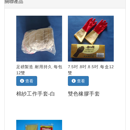
關聯產品
足磅製造.耐用持久.每包
7.5吋.8吋.8.5吋.每盒12
12雙
雙
查看
查看
棉紗工作手套-白
雙色橡膠手套