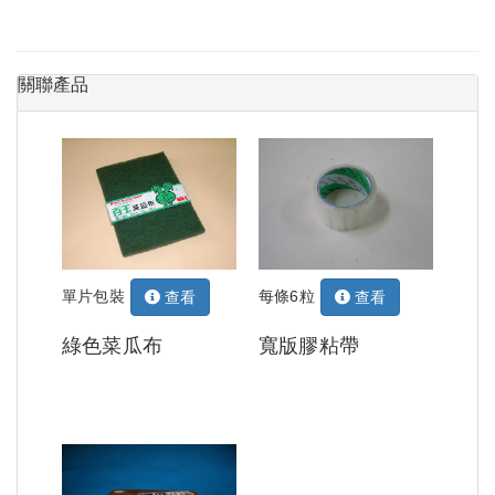
關聯產品
單片包裝
每條6粒
查看
查看
綠色菜瓜布
寬版膠粘帶