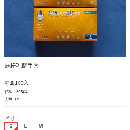
無粉乳膠手套
每盒100入
代碼
120504
人氣
330
尺寸
S
L
M