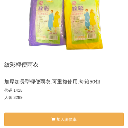
紋彩輕便雨衣
加厚加長型輕便雨衣.可重複使用.每箱50包
代碼
1415
人氣
3289
加入詢價車