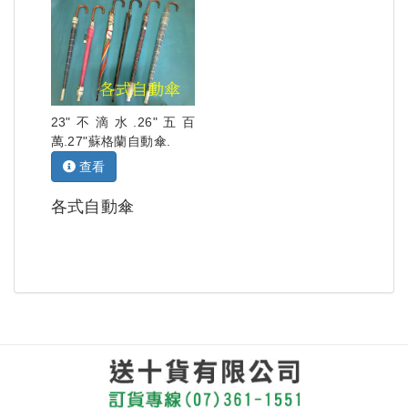
23"不滴水.26"五百
萬.27"蘇格蘭自動傘.
查看
各式自動傘