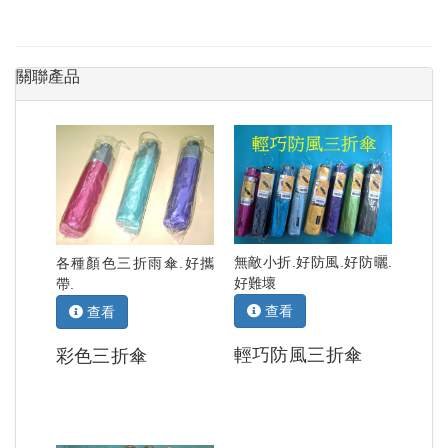
關聯產品
無敵小折.好防風.好防曬.
各種顏色三折雨傘.好攜
好難壞
帶.
查看
查看
輕巧防風三折傘
彩色三折傘