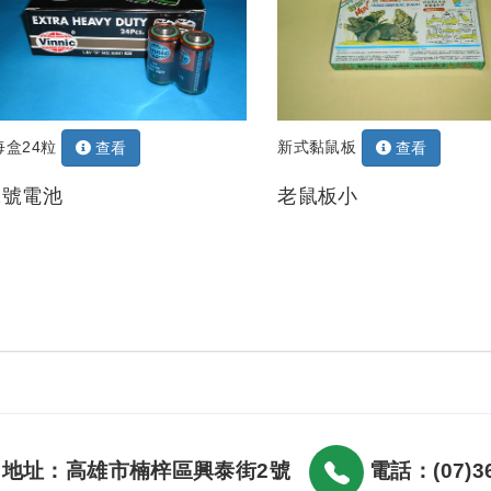
每盒24粒
新式黏鼠板
查看
查看
1號電池
老鼠板小
地址：高雄市楠梓區興泰街2號
電話：(07)36