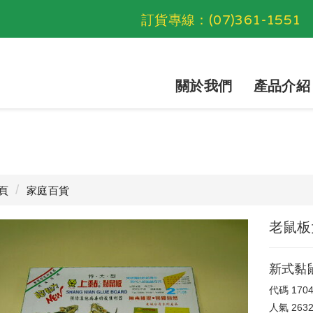
訂貨專線：
(07)361-1551
關於我們
產品介紹
頁
家庭百貨
老鼠板
新式黏
代碼
170
人氣
263