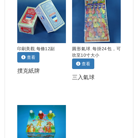
印刷美觀.每條12副
圓形氣球.每掛24包，可
吹至10寸大小
查看
查看
撲克紙牌
三入氣球