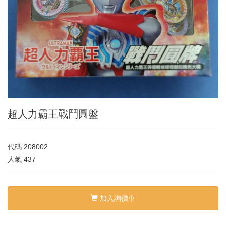
超人力霸王戰鬥圓盤
代碼
208002
人氣
437
加入詢價車