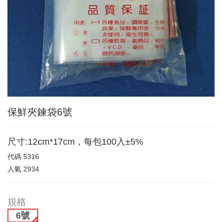
保鮮夾鍊袋6號
尺寸:12cm*17cm，每包100入±5%
代碼
5316
人氣
2934
規格
6號