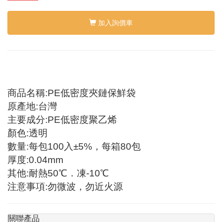
加入詢價車
商品名稱:PE低密度夾鏈保鮮袋
原產地:台灣
主要成分:PE低密度聚乙烯
顏色:透明
數量:每包100入±5%，每箱80包
厚度:0.04mm
其他:耐熱50℃．凍-10℃
注意事項:勿微波，勿近火源
關聯產品