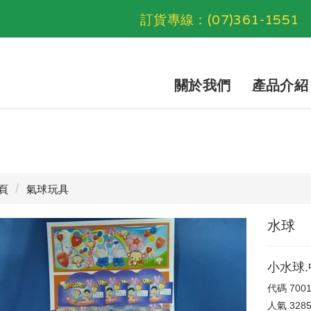
訂貨專線：
(07)361-1551
關於我們
產品介紹
頁
氣球玩具
水球
小水球.
代碼
700
人氣
328