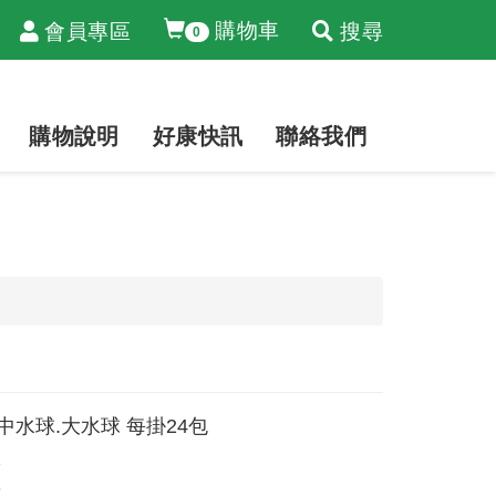
購物車
會員專區
搜尋
0
購物說明
好康快訊
聯絡我們
中水球.大水球 每掛24包
1
5