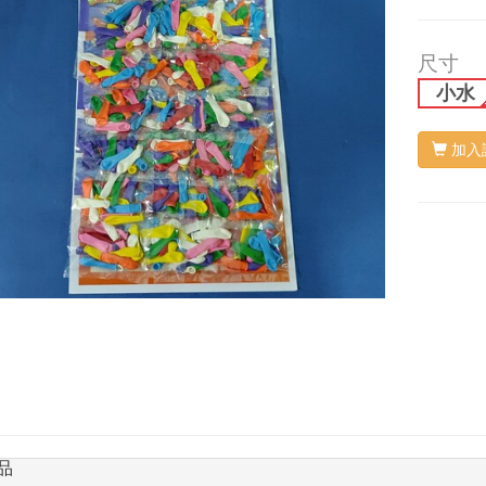
尺寸
小水
加入
品