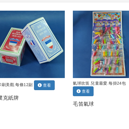
氣球吹笛.兒童最愛.每掛24包
印刷美觀.每條12副
查看
查看
撲克紙牌
毛笛氣球