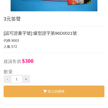
3元笛聲
[認可證書字號]:爆型證字第96D0021號
代碼
9003
人氣
572
$300
建議售價
數量
-
+
加入詢價車