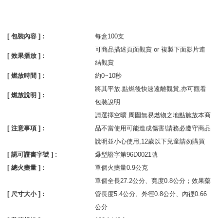
[ 包裝內容 ] :
每盒100支
可商品描述頁面觀賞 or 複製下面影片連
[ 效果播放 ] :
結觀賞
[ 燃放時間 ] :
約0~10秒
將其平放.點燃後快速遠離觀賞,亦可觀看
[ 燃放說明 ] :
包裝說明
請選擇空曠.周圍無易燃物之地點施放本商
[ 注意事項 ] :
品不當使用可能造成傷害!請務必遵守商品
說明並小心使用,12歲以下兒童請勿購買
[ 認可證書字號 ] :
爆型證字第96D0021號
[ 總火藥量 ] :
單個火藥量0.9公克
單個全長27.2公分、寬度0.8公分；效果藥
[ 尺寸大小 ] :
管長度5.4公分、外徑0.8公分、內徑0.66
公分