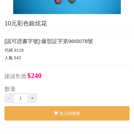
10元彩色銀炫花
[認可證書字號]:爆型証字第96I0078號
代碼
9119
人氣
542
$240
建議售價
數量
-
+
加入詢價車