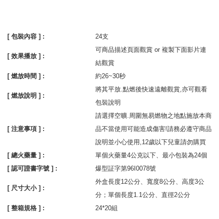
[ 包裝內容 ] :
24支
可商品描述頁面觀賞 or 複製下面影片連
[ 效果播放 ] :
結觀賞
[ 燃放時間 ] :
約26~30秒
將其平放.點燃後快速遠離觀賞,亦可觀看
[ 燃放說明 ] :
包裝說明
請選擇空曠.周圍無易燃物之地點施放本商
[ 注意事項 ] :
品不當使用可能造成傷害!請務必遵守商品
說明並小心使用,12歲以下兒童請勿購買
[ 總火藥量 ] :
單個火藥量4公克以下、最小包裝為24個
[ 認可證書字號 ] :
爆型証字第96I0078號
外盒長度12公分、寬度8公分、高度3公
[ 尺寸大小 ] :
分；單個長度1.1公分、直徑2公分
[ 整箱規格 ] :
24*20組