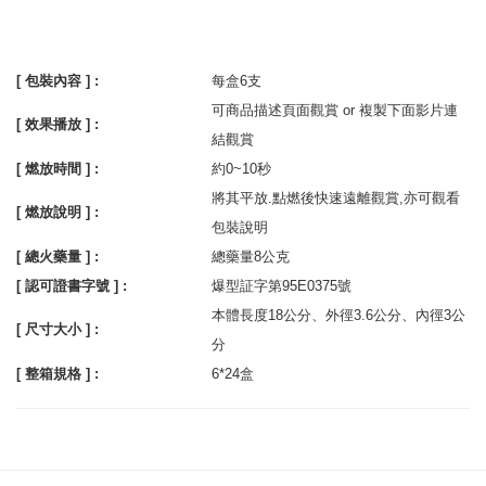
[ 包裝內容 ] :
每盒6支
可商品描述頁面觀賞 or 複製下面影片連
[ 效果播放 ] :
結觀賞
[ 燃放時間 ] :
約0~10秒
將其平放.點燃後快速遠離觀賞,亦可觀看
[ 燃放說明 ] :
包裝說明
[ 總火藥量 ] :
總藥量8公克
[ 認可證書字號 ] :
爆型証字第95E0375號
本體長度18公分、外徑3.6公分、內徑3公
[ 尺寸大小 ] :
分
[ 整箱規格 ] :
6*24盒