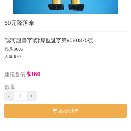
60元降落傘
[認可證書字號]:爆型証字第95E0375號
代碼
9605
人氣
670
$360
建議售價
數量
-
+
加入詢價車