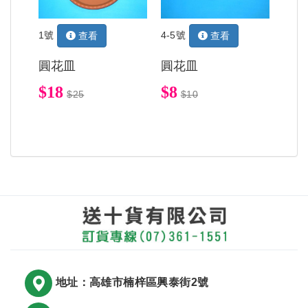
1號
4-5號
查看
查看
圓花皿
圓花皿
$18
$8
$25
$10
地址：高雄市楠梓區興泰街2號