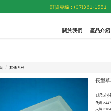
訂貨專線：
(07)361-1551
關於我們
產品介紹
頁
其他系列
長型草
1呎5吋
代碼
e44
人氣
318