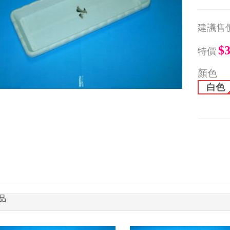
建議售
$
特價
顏色
白色
品