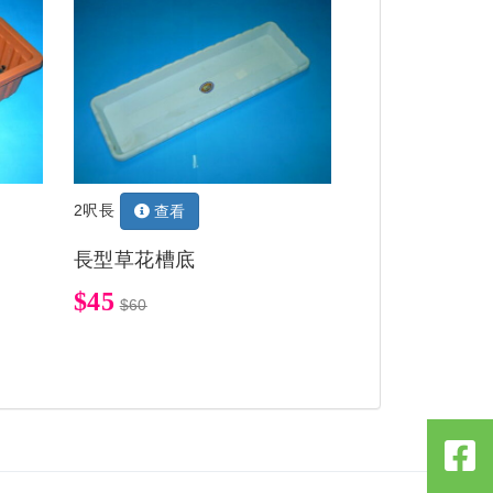
2呎長
查看
長型草花槽底
$45
$60