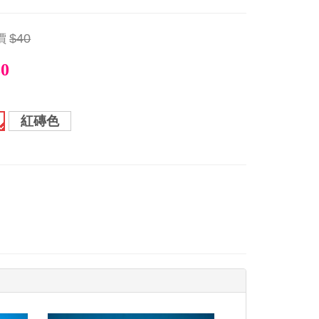
價
$40
30
紅磚色