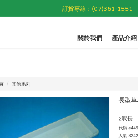
訂貨專線：
(07)361-1551
關於我們
產品介紹
頁
其他系列
長型草
2呎長
代碼
e44
人氣
324