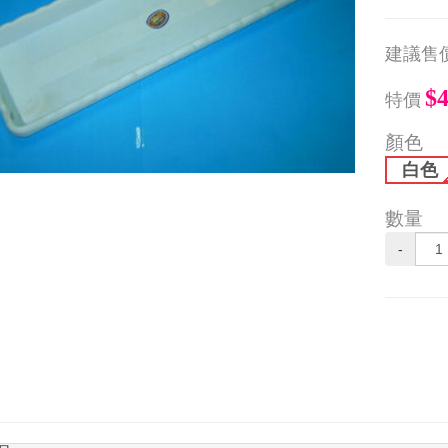
建議售
$
特價
顏色
白色
數量
-