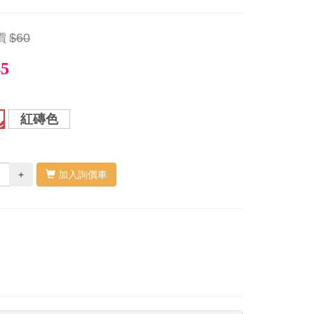
價
$60
45
紅磚色
+
加入詢價車