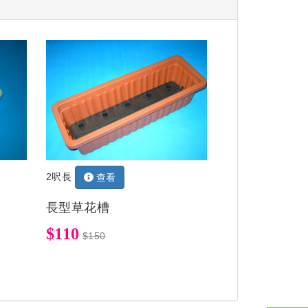
2呎長
查看
長型草花槽
$110
$150