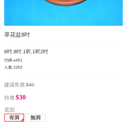
草花盆8吋
6吋.8吋.1呎.1呎2吋
代碼
e451
人氣
2262
建議售價
$40
$30
特價
底部
有洞
無洞