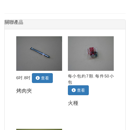
關聯產品
每小包約7顆.每件50小
6吋.8吋
查看
包
烤肉夾
查看
火種