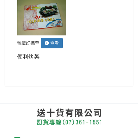
輕便好攜帶
查看
便利烤架