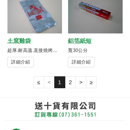
土窯雞袋
鋁箔紙短
超厚.耐高溫.直接燒烤不破裂
寬30公分
詳細介紹
詳細介紹
≤
<
1
2
>
≥