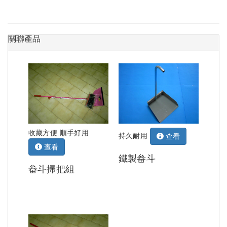
關聯產品
收藏方便.順手好用
持久耐用
查看
查看
鐵製畚斗
畚斗掃把組