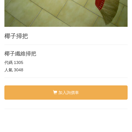
椰子掃把
椰子纖維掃把
代碼
1305
人氣
3048
加入詢價車