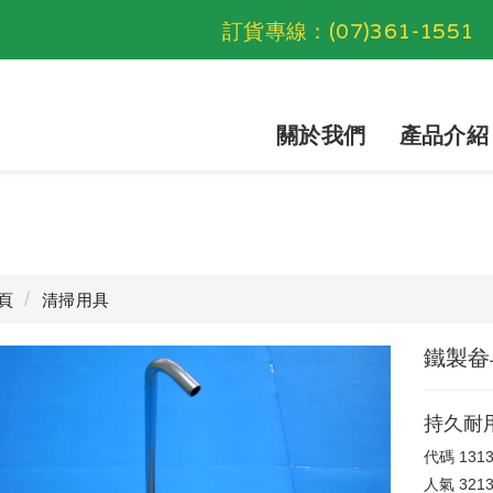
訂貨專線：
(07)361-1551
關於我們
產品介紹
頁
清掃用具
鐵製畚
持久耐
代碼
131
人氣
321