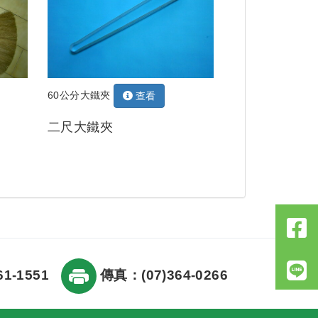
60公分大鐵夾
查看
二尺大鐵夾
1-1551
傳真：(07)364-0266