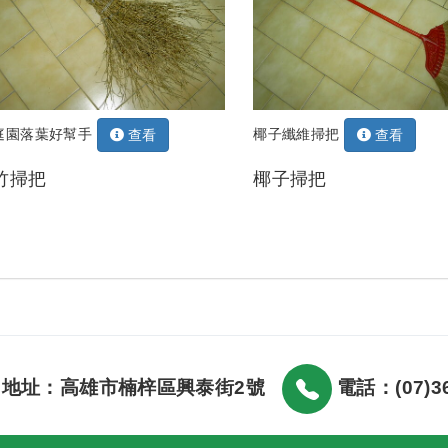
庭園落葉好幫手
椰子纖維掃把
查看
查看
竹掃把
椰子掃把
地址：高雄市楠梓區興泰街2號
電話：(07)36