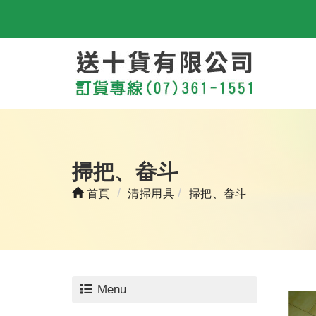
掃把、畚斗
首頁
清掃用具
掃把、畚斗
Menu